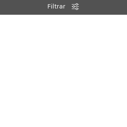
Filtrar
Cita en taller
Mantenimientos, mecánica, carrocería, pintura…
Consigue tu cita en cualquiera de nuestros Talleres