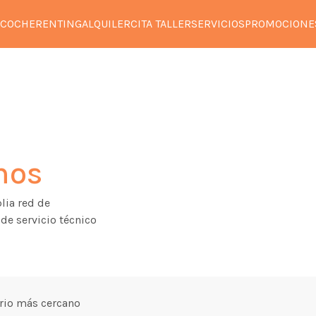
 COCHE
RENTING
ALQUILER
CITA TALLER
SERVICIOS
PROMOCIONE
rnos
ia red de
de servicio técnico
rio más cercano