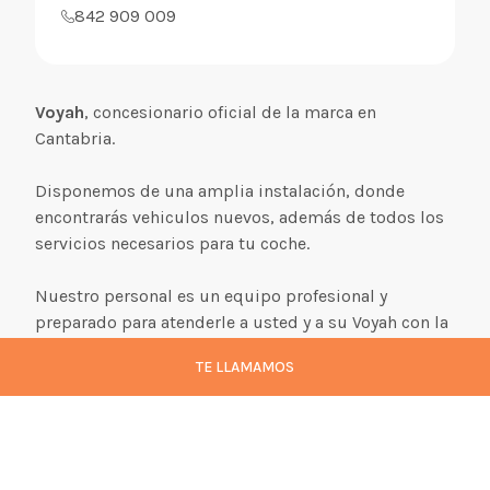
842 909 009
Voyah
, concesionario oficial de la marca en
Cantabria.
Disponemos de una amplia instalación, donde
encontrarás vehiculos nuevos, además de todos los
servicios necesarios para tu coche.
Nuestro personal es un equipo profesional y
preparado para atenderle a usted y a su Voyah con la
mejor dedicación y servicio personalizado. Para
TE LLAMAMOS
nosotros el contacto y la sintonía con el cliente es lo
primero.