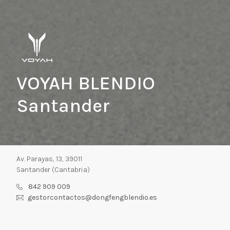
VOYAH BLENDIO
Santander
Av. Parayas, 13, 39011
Santander (Cantabria)
842 909 009
gestorcontactos@dongfengblendio.es