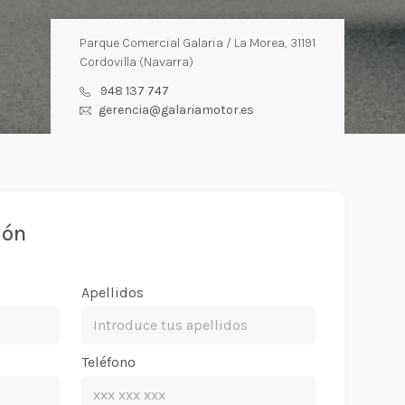
Parque Comercial Galaria / La Morea, 31191
Cordovilla (Navarra)
948 137 747
gerencia@galariamotor.es
ión
Apellidos
Teléfono