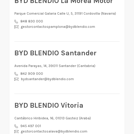
BYD BLENDIO La Morea Motor
Parque Comercial Galaria Calle U, 5, 31191 Cordovilla (Navarra)
848 830 000
gestorcontactospamplona@bydblendio.com
BYD BLENDIO Santander
Avenida Parayas, 14, 39011 Santander (Cantabria)
842 909 000
bydsantander@bydblendio.com
BYD BLENDIO Vitoria
Cantábrico Hiribidea, 16, 01013 Gasteiz (Araba)
945 497 001
gestorcontactosalava@bydblendio.com