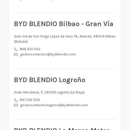
BYD BLENDIO Bilbao - Gran Vía
Gran Via de Don Diego López de Haro 76, Abando, 48009 Bilbao
(Bizkaia)
846 631 002
gestorcontactos@bydblendio.com
BYD BLENDIO Logroño
Avda. Mendavia, 11, 26009 Logroño (La Rioja)
941 726 000
gestorcontactoslogrono@bydblendio.com