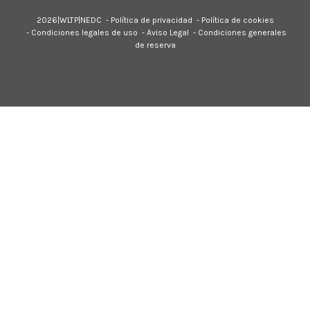
2026|
WLTP
|
NEDC
-
Política de privacidad
-
Política de cookies
-
Condiciones legales de uso
-
Aviso Legal
-
Condiciones generales
de reserva