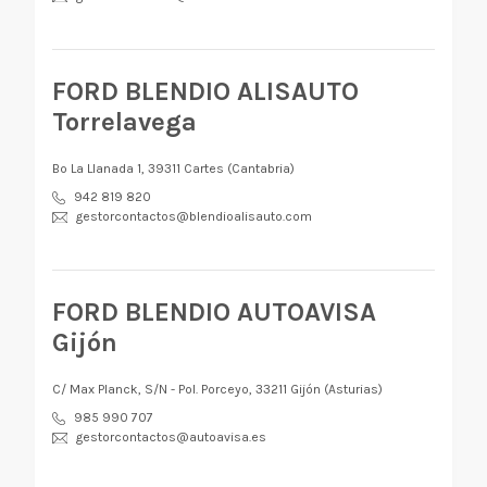
FORD BLENDIO ALISAUTO
Torrelavega
Bº La Llanada 1, 39311 Cartes (Cantabria)
942 819 820
gestorcontactos@blendioalisauto.com
FORD BLENDIO AUTOAVISA
Gijón
C/ Max Planck, S/N - Pol. Porceyo, 33211 Gijón (Asturias)
985 990 707
gestorcontactos@autoavisa.es