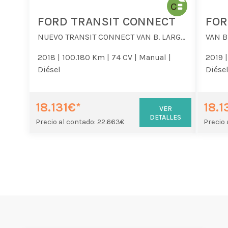
FORD TRANSIT CONNECT
NUEVO TRANSIT CONNECT VAN B. LARGA FT210L2 TREND 1.5 TDCi S&S ,
2018 |
100.180 Km |
74 CV |
Manual |
2019 |
Diésel
Diése
18.131€*
18.1
VER
DETALLES
Precio al contado: 22.663€
Precio 