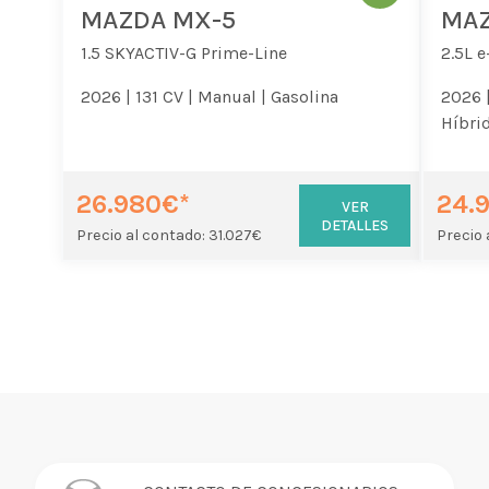
MAZDA MX-5
MAZ
1.5 SKYACTIV-G Prime-Line
2.5L 
2026 |
131 CV |
Manual |
Gasolina
2026 
Híbrid
26.980€*
24.
VER
DETALLES
Precio al contado: 31.027€
Precio 