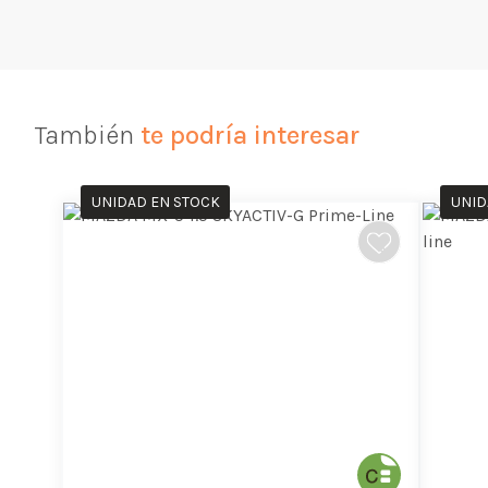
También
te podría interesar
UNIDAD EN STOCK
UNID