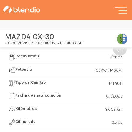
MAZDA CX-30
CX-30 2026 2.5 e-SKYACTIV G HOMURA MT
Combustible
Híbrido
Potencia
103KW ( 140CV)
Tipo de Cambio
Manual
Fecha de matriculación
04/2026
Kilómetros
3.009 Km
Cilindrada
2.5 cc