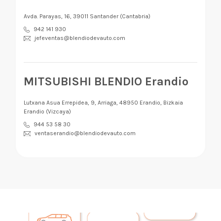
Avda. Parayas, 16, 39011 Santander (Cantabria)
942 141 930
jefeventas@blendiodevauto.com
MITSUBISHI BLENDIO Erandio
Lutxana Asua Errepidea, 9, Arriaga, 48950 Erandio, Bizkaia
Erandio (Vizcaya)
944 53 58 30
ventaserandio@blendiodevauto.com