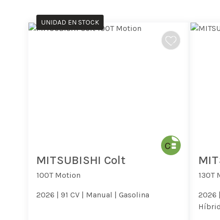
UNIDAD EN STOCK
MITSUBISHI Colt
MIT
100T Motion
130T 
2026 |
91 CV |
Manual |
Gasolina
2026 
Híbrid