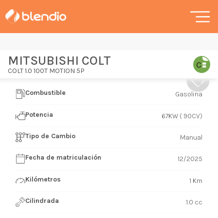
MITSUBISHI COLT
COLT 1.0 100T MOTION 5P
Combustible
Gasolina
Potencia
67KW ( 90CV)
Tipo de Cambio
Manual
Fecha de matriculación
12/2025
Kilómetros
1 Km
Cilindrada
1.0 cc