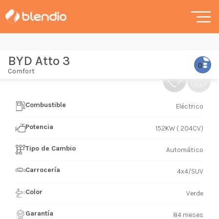
BYD Atto 3
Comfort
Combustible
Eléctrico
Potencia
152KW ( 204CV)
Tipo de Cambio
Automático
Carrocería
4x4/SUV
Color
Verde
Garantía
84 meses