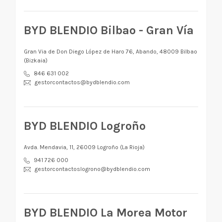
BYD BLENDIO Bilbao - Gran Vía
Gran Via de Don Diego López de Haro 76, Abando, 48009 Bilbao
(Bizkaia)
846 631 002
gestorcontactos@bydblendio.com
BYD BLENDIO Logroño
Avda. Mendavia, 11, 26009 Logroño (La Rioja)
941 726 000
gestorcontactoslogrono@bydblendio.com
BYD BLENDIO La Morea Motor