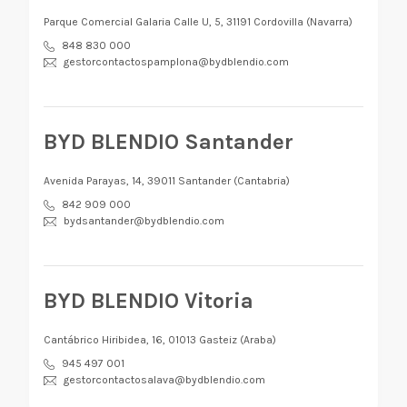
Parque Comercial Galaria Calle U, 5, 31191 Cordovilla (Navarra)
848 830 000
gestorcontactospamplona@bydblendio.com
BYD BLENDIO Santander
Avenida Parayas, 14, 39011 Santander (Cantabria)
842 909 000
bydsantander@bydblendio.com
BYD BLENDIO Vitoria
Cantábrico Hiribidea, 16, 01013 Gasteiz (Araba)
945 497 001
gestorcontactosalava@bydblendio.com