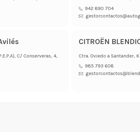
942 890 704
gestorcontactos@auto
vilés
CITROËN BLENDI
E.P.A), C/ Conserveras, 4,
Ctra. Oviedo a Santander, 
985 793 608
gestorcontactos@blend