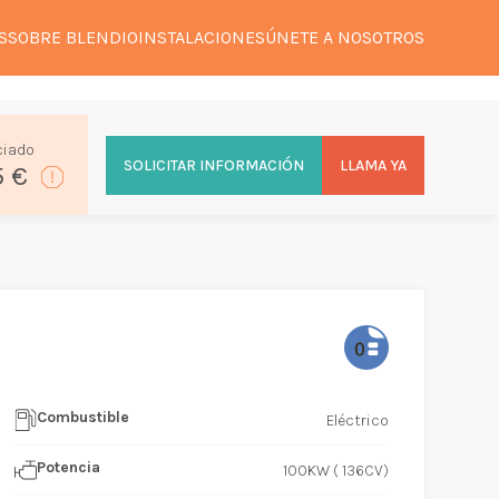
S
SOBRE BLENDIO
INSTALACIONES
ÚNETE A NOSOTROS
ciado
SOLICITAR INFORMACIÓN
LLAMA YA
5 €
Combustible
Eléctrico
Potencia
100KW ( 136CV)