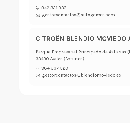
942 331 933
gestorcontactos@autogomas.com
CITROËN BLENDIO MOVIEDO A
Parque Empresarial Principado de Asturias (P.
33490 Avilés (Asturias)
984 837 320
gestorcontactos@blendiomoviedo.es