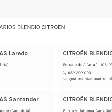
ARIOS BLENDIO
CITROËN
AS Laredo
CITROËN BLENDI
bria)
Estrada de A Coruña 103, 
982 202 093
gestorcontactoscitroe
AS Santander
CITROËN BLENDI
ander (Cantabria)
Barrio Villafranca-Cam, 39