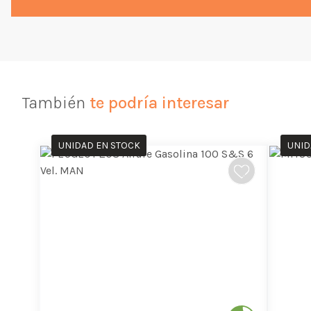
También
te podría interesar
UNIDAD EN STOCK
UNID