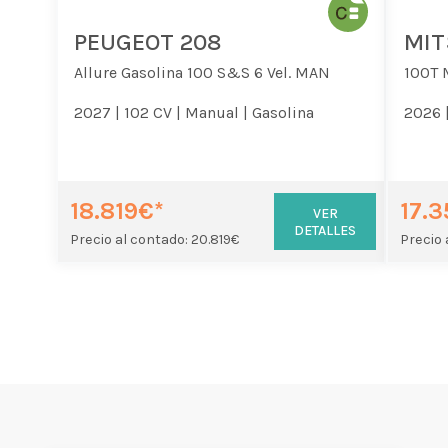
PEUGEOT 208
MIT
Allure Gasolina 100 S&S 6 Vel. MAN
100T 
2027 |
102 CV |
Manual |
Gasolina
2026 
18.819€*
17.
VER
DETALLES
Precio al contado: 20.819€
Precio 