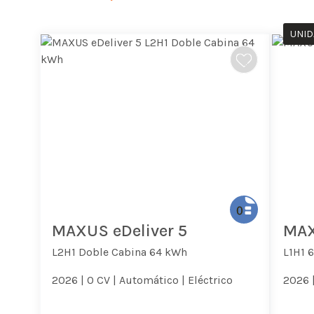
UNID
MAXUS eDeliver 5
MAX
L2H1 Doble Cabina 64 kWh
L1H1 
2026 |
0 CV |
Automático |
Eléctrico
2026 