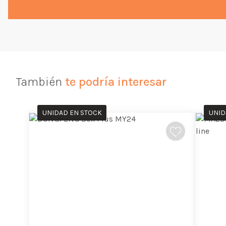
También
te podría interesar
UNIDAD EN STOCK
UNID