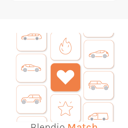
Blendio
Match