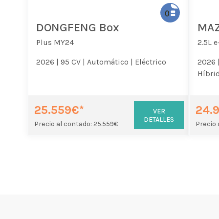
DONGFENG Box
MAZ
Plus MY24
2.5L 
2026 |
95 CV |
Automático |
Eléctrico
2026 
Híbrid
25.559€*
24.
VER
DETALLES
Precio al contado: 25.559€
Precio 