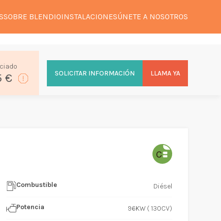
S
SOBRE BLENDIO
INSTALACIONES
ÚNETE A NOSOTROS
ciado
SOLICITAR INFORMACIÓN
LLAMA YA
5 €
Combustible
Diésel
Potencia
96KW ( 130CV)