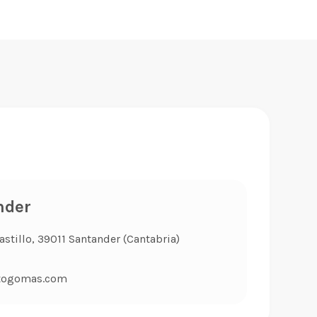
nder
stillo, 39011 Santander (Cantabria)
togomas.com