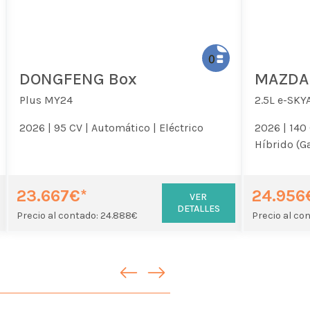
DONGFENG Box
MAZDA
Plus MY24
2.5L e-SKY
2026 |
95 CV |
Automático |
Eléctrico
2026 |
140 
Híbrido (G
23.667€*
24.956
VER
DETALLES
Precio al contado: 24.888€
Precio al co