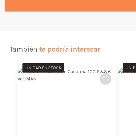
También
te podría interesar
UNIDAD EN STOCK
UNID