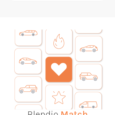
Blendio
Match