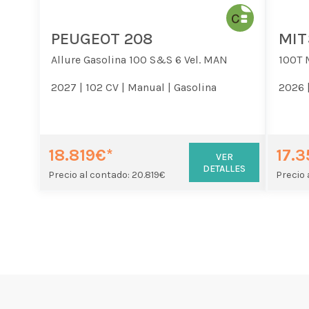
PEUGEOT 208
MIT
Allure Gasolina 100 S&S 6 Vel. MAN
100T 
2027 |
102 CV |
Manual |
Gasolina
2026 
18.819€*
17.
VER
DETALLES
Precio al contado: 20.819€
Precio 