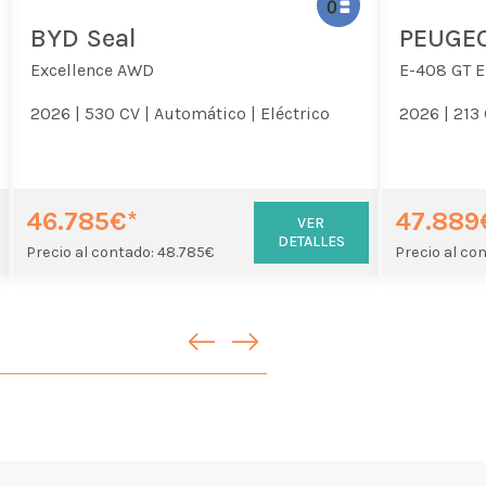
BYD Seal
PEUGEO
Excellence AWD
E-408 GT El
2026 |
530 CV |
Automático |
Eléctrico
2026 |
213 
46.785€*
47.889
VER
DETALLES
Precio al contado: 48.785€
Precio al co