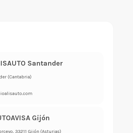
LISAUTO Santander
der (Cantabria)
ioalisauto.com
TOAVISA Gijón
orceyo, 33211 Gijón (Asturias)