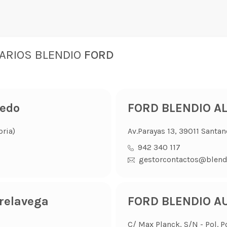
ARIOS BLENDIO
FORD
redo
FORD BLENDIO A
bria)
Av.Parayas 13, 39011 Santan
942 340 117
gestorcontactos@blend
relavega
FORD BLENDIO AU
C/ Max Planck, S/N - Pol. P