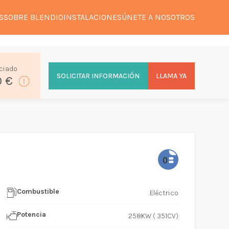
S
SOBRE BLENDIO
INSTALACIONES
ÚNETE A NOSOTROS
ciado
SOLICITAR INFORMACIÓN
LLAMA YA
0 €
Combustible
Eléctrico
Potencia
258KW ( 351CV)