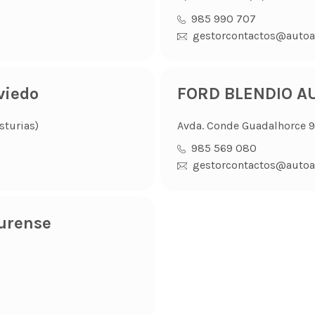
985 990 707
gestorcontactos@autoa
viedo
FORD BLENDIO AU
sturias)
Avda. Conde Guadalhorce 99
985 569 080
gestorcontactos@autoa
urense