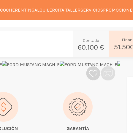
 COCHE
RENTING
ALQUILER
CITA TALLER
SERVICIOS
PROMOCIONE
Finan
Contado
51.50
60.100 €
OLUCIÓN
GARANTÍA