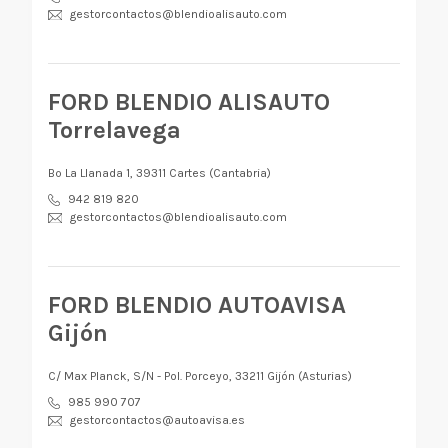
gestorcontactos@blendioalisauto.com
FORD BLENDIO ALISAUTO
Torrelavega
Bº La Llanada 1, 39311 Cartes (Cantabria)
942 819 820
gestorcontactos@blendioalisauto.com
FORD BLENDIO AUTOAVISA
Gijón
C/ Max Planck, S/N - Pol. Porceyo, 33211 Gijón (Asturias)
985 990 707
gestorcontactos@autoavisa.es