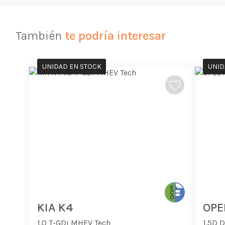
También
te podría interesar
UNIDAD EN STOCK
UNID
KIA K4
OPE
1.0 T-GDi MHEV Tech
1.5D 