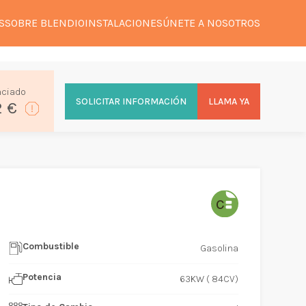
S
SOBRE BLENDIO
INSTALACIONES
ÚNETE A NOSOTROS
nciado
SOLICITAR INFORMACIÓN
LLAMA YA
2 €
Combustible
Gasolina
Potencia
63KW ( 84CV)