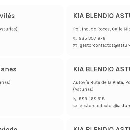
ilés
KIA BLENDIO AS
Asturias)
Pol. Ind. de Roces, Calle Ni
985 307 676
gestorcontactos@astur
lanes
KIA BLENDIO AS
rias)
Autovía Ruta de la Plata, P
(Asturias)
985 468 318
gestorcontactos@astur
viedo
KIA BLENDIO AST