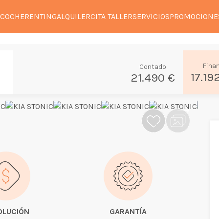
 COCHE
RENTING
ALQUILER
CITA TALLER
SERVICIOS
PROMOCIONE
Fina
Contado
17.19
21.490 €
OLUCIÓN
GARANTÍA