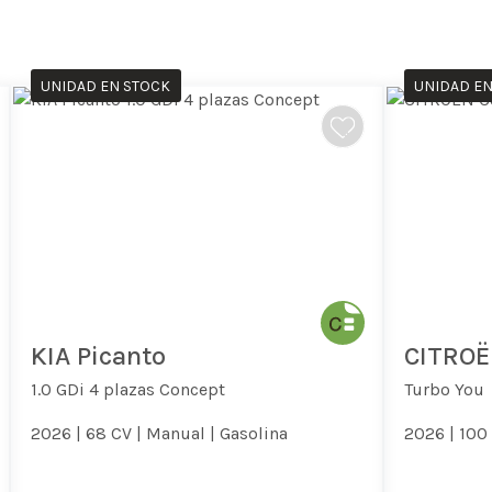
UNIDAD EN STOCK
UNIDAD EN
KIA Picanto
CITROË
1.0 GDi 4 plazas Concept
Turbo You
2026 |
68 CV |
Manual |
Gasolina
2026 |
100 