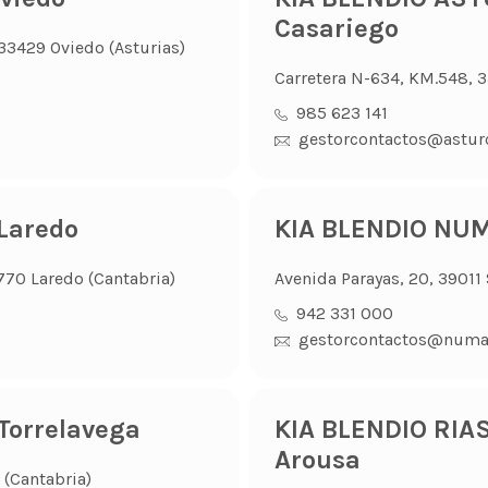
Casariego
, 33429 Oviedo (Asturias)
Carretera N-634, KM.548, 3
985 623 141
gestorcontactos@astur
Laredo
KIA BLENDIO NU
9770 Laredo (Cantabria)
Avenida Parayas, 20, 39011
942 331 000
gestorcontactos@numa
orrelavega
KIA BLENDIO RIA
Arousa
 (Cantabria)