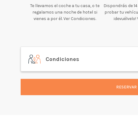
Te llevamos el coche a tu casa, o te
Dispondrás de 14
regalamos una noche de hotel si
probar tu vehícul
vienes a por él. Ver Condiciones.
¡devuélvelo!
Condiciones
RESERVAR 