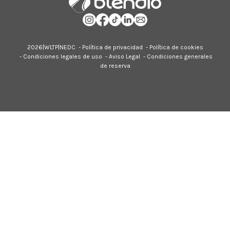
2026|
WLTP
|
NEDC
-
Política de privacidad
-
Política de cookies
-
Condiciones legales de uso
-
Aviso Legal
-
Condiciones generales
de reserva