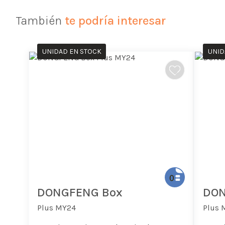
También
te podría interesar
UNIDAD EN STOCK
UNID
DONGFENG Box
DON
Plus MY24
Plus 