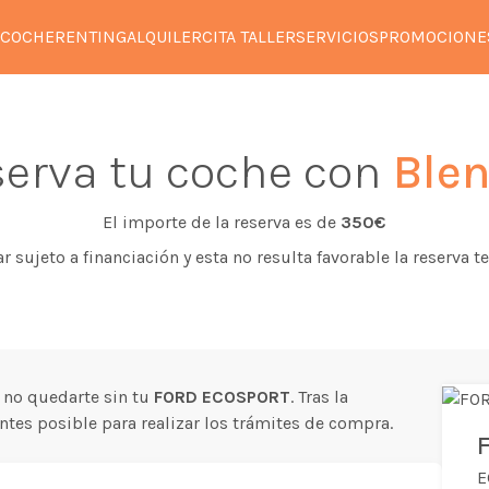
 COCHE
RENTING
ALQUILER
CITA TALLER
SERVICIOS
PROMOCIONE
erva tu coche con
Blen
El importe de la reserva es de
350€
tar sujeto a financiación y esta no resulta favorable la reserva
 no quedarte sin tu
FORD ECOSPORT
. Tras la
tes posible para realizar los trámites de compra.
E