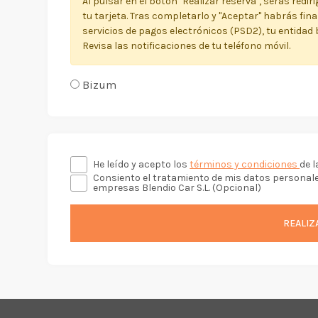
Al pulsar en el botón "Realizar reserva", serás redi
tu tarjeta. Tras completarlo y "Aceptar" habrás fin
servicios de pagos electrónicos (PSD2), tu entidad 
Revisa las notificaciones de tu teléfono móvil.
Bizum
He leído y acepto los
términos y condiciones
de l
Consiento el tratamiento de mis datos personale
empresas Blendio Car S.L. (Opcional)
REALIZ