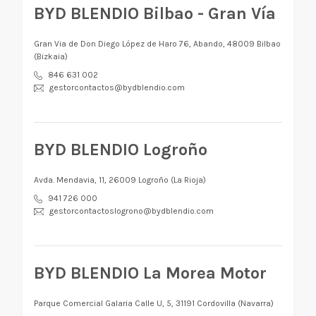
BYD BLENDIO Bilbao - Gran Vía
Gran Via de Don Diego López de Haro 76, Abando, 48009 Bilbao
(Bizkaia)
846 631 002
gestorcontactos@bydblendio.com
BYD BLENDIO Logroño
Avda. Mendavia, 11, 26009 Logroño (La Rioja)
941 726 000
gestorcontactoslogrono@bydblendio.com
BYD BLENDIO La Morea Motor
Parque Comercial Galaria Calle U, 5, 31191 Cordovilla (Navarra)