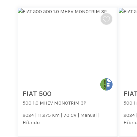
FIAT 500
FIA
500 1.0 MHEV MONOTRIM 3P
500 1
2024 |
11.275 Km |
70 CV |
Manual |
2024 
Híbrido
Híbri