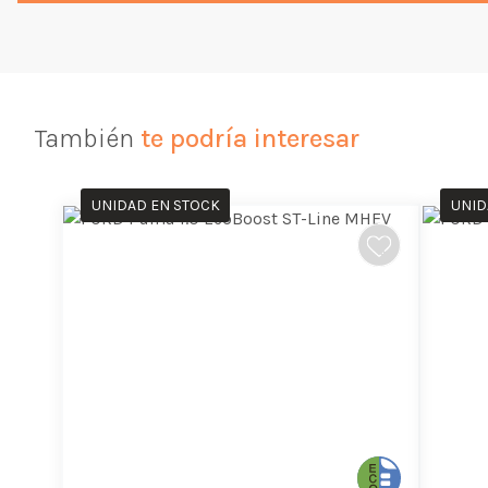
También
te podría interesar
UNIDAD EN STOCK
UNID