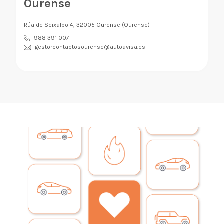
Ourense
Rúa de Seixalbo 4, 32005 Ourense (Ourense)
988 391 007
gestorcontactosourense@autoavisa.es