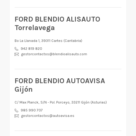
FORD BLENDIO ALISAUTO
Torrelavega
Bº La Llanada 1, 39311 Cartes (Cantabria)
942 819 820
gestorcontactos@blendioalisauto.com
FORD BLENDIO AUTOAVISA
Gijón
C/ Max Planck, S/N - Pol. Porceyo, 33211 Gijón (Asturias)
985 990 707
gestorcontactos@autoavisa.es