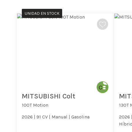
UNIDAD EN STOCK
MITSUBISHI Colt
MIT
100T Motion
130T 
2026 |
91 CV |
Manual |
Gasolina
2026 
Híbrid