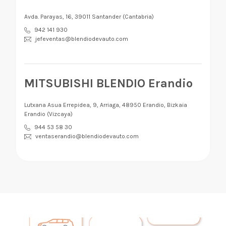
Avda. Parayas, 16, 39011 Santander (Cantabria)
942 141 930
jefeventas@blendiodevauto.com
MITSUBISHI BLENDIO Erandio
Lutxana Asua Errepidea, 9, Arriaga, 48950 Erandio, Bizkaia
Erandio (Vizcaya)
944 53 58 30
ventaserandio@blendiodevauto.com