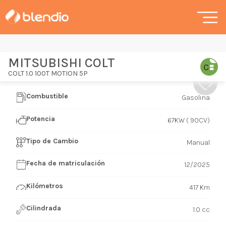
MITSUBISHI COLT
COLT 1.0 100T MOTION 5P
Combustible
Gasolina
Potencia
67KW ( 90CV)
Tipo de Cambio
Manual
Fecha de matriculación
12/2025
Kilómetros
417 Km
Cilindrada
1.0 cc