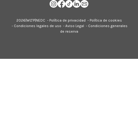
2026|
WLTP
|
NEDC
-
Política de privacidad
-
Política de cookies
-
Condiciones legales de uso
-
Aviso Legal
-
Condiciones generales
de reserva