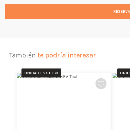
RESERVA
También
te podría interesar
UNIDAD EN STOCK
UNID