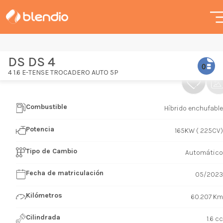
DS DS 4
4 1.6 E-TENSE TROCADERO AUTO 5P
Combustible
Híbrido enchufable
Potencia
165KW ( 225CV)
Tipo de Cambio
Automático
Fecha de matriculación
05/2023
Kilómetros
60.207 Km
Cilindrada
1.6 cc