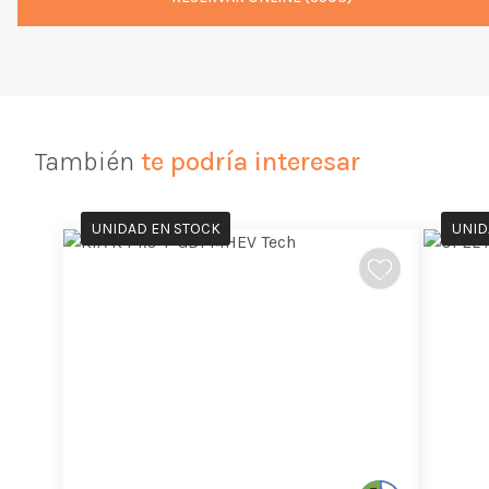
También
te podría interesar
UNIDAD EN STOCK
UNID