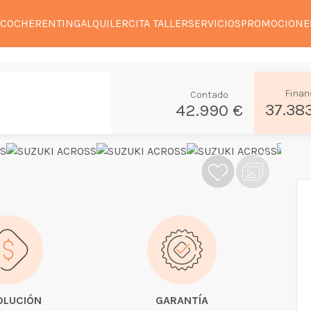
 COCHE
RENTING
ALQUILER
CITA TALLER
SERVICIOS
PROMOCIONE
Finan
Contado
37.38
42.990 €
OLUCIÓN
GARANTÍA