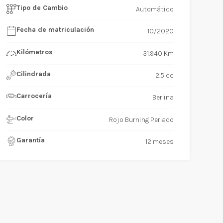
Tipo de Cambio
Automático
Fecha de matriculación
10/2020
Kilómetros
31.940 Km
Cilindrada
2.5 cc
Carrocería
Berlina
Color
Rojo Burning Perlado
Garantía
12 meses