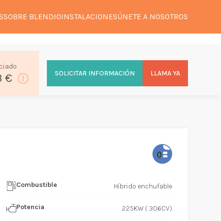
S
SOBRE BLENDIO
INSTALACIONES
ÚNETE A NOSOTROS
ciado
SOLICITAR INFORMACIÓN
LLAMA YA
3 €
Combustible
Híbrido enchufable
Potencia
225KW ( 306CV)