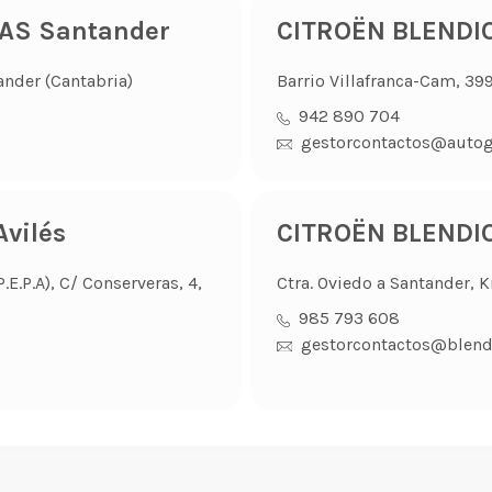
AS Santander
CITROËN BLENDI
ander (Cantabria)
Barrio Villafranca-Cam, 39
942 890 704
gestorcontactos@auto
vilés
CITROËN BLENDI
E.P.A), C/ Conserveras, 4,
Ctra. Oviedo a Santander, 
985 793 608
gestorcontactos@blend