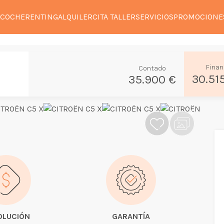
 COCHE
RENTING
ALQUILER
CITA TALLER
SERVICIOS
PROMOCIONE
Finan
Contado
30.51
35.900 €
OLUCIÓN
GARANTÍA