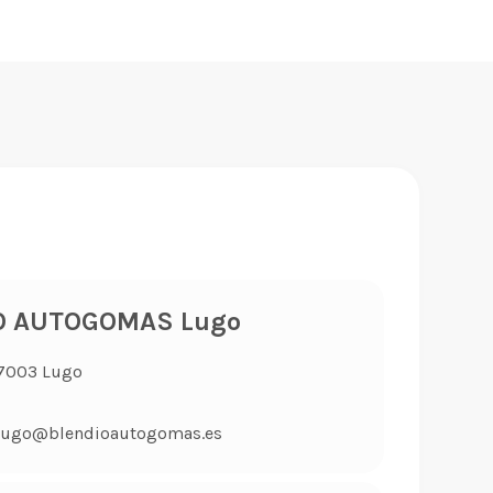
O AUTOGOMAS Lugo
27003 Lugo
nlugo@blendioautogomas.es