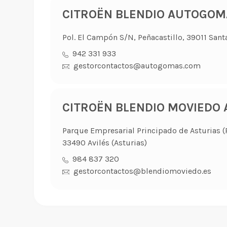
CITROËN BLENDIO AUTOGOM
Pol. El Campón S/N, Peñacastillo, 39011 Sant
942 331 933
gestorcontactos@autogomas.com
CITROËN BLENDIO MOVIEDO A
Parque Empresarial Principado de Asturias (P.
33490 Avilés (Asturias)
984 837 320
gestorcontactos@blendiomoviedo.es