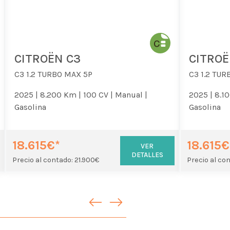
CITROËN C3
CITROË
C3 1.2 TURBO MAX 5P
C3 1.2 TUR
2025 |
8.200 Km |
100 CV |
Manual |
2025 |
8.1
Gasolina
Gasolina
18.615€*
18.615€
VER
DETALLES
Precio al contado: 21.900€
Precio al co