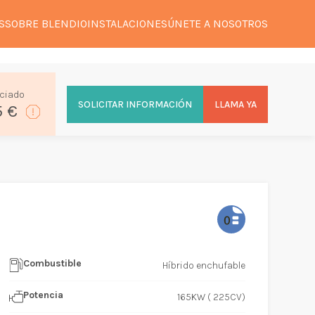
S
SOBRE BLENDIO
INSTALACIONES
ÚNETE A NOSOTROS
ciado
SOLICITAR INFORMACIÓN
LLAMA YA
5 €
Combustible
Híbrido enchufable
Potencia
165KW ( 225CV)