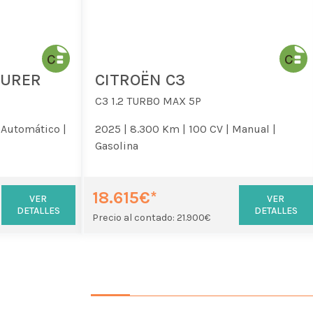
OURER
CITROËN C3
C3 1.2 TURBO MAX 5P
Automático |
2025 |
8.300 Km |
100 CV |
Manual |
Gasolina
18.615€*
VER
VER
DETALLES
DETALLES
Precio al contado: 21.900€