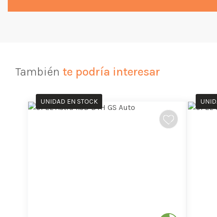
También
te podría interesar
UNIDAD EN STOCK
UNID