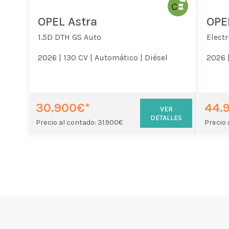
OPEL Astra
OPE
1.5D DTH GS Auto
Elect
2026 |
130 CV |
Automático |
Diésel
2026 
30.900€*
44.
VER
DETALLES
Precio al contado: 31.900€
Precio 