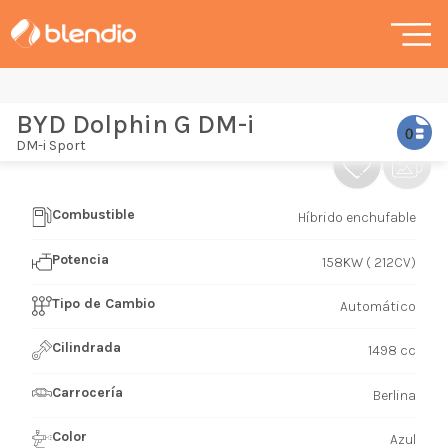
BYD Dolphin G DM-i
DM-i Sport
Combustible
Híbrido enchufable
Potencia
158KW ( 212CV)
Tipo de Cambio
Automático
Cilindrada
1498 cc
Carrocería
Berlina
Color
Azul