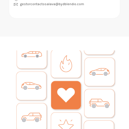
gestorcontactosalava@bydblendio.com