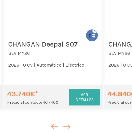
CHANGAN Deepal S07
CHANGA
BEV MY26
BEV MY26
2026 |
0 CV |
Automático |
Eléctrico
2026 |
0 CV
43.740€*
44.840
VER
DETALLES
Precio al contado: 46.740€
Precio al co