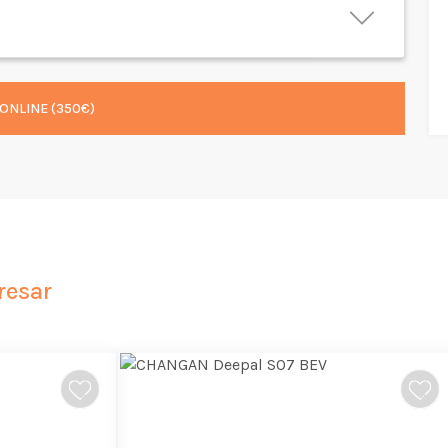
ONLINE (350€)
resar