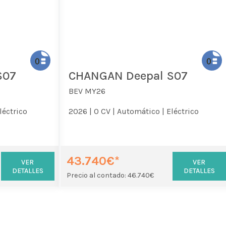
S07
CHANGAN Deepal S07
BEV MY26
léctrico
2026 |
0 CV |
Automático |
Eléctrico
43.740€*
VER
VER
DETALLES
DETALLES
Precio al contado: 46.740€