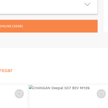
ONLINE (350€)
resar