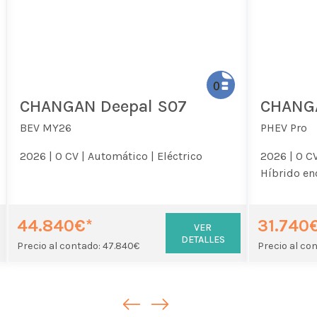
CHANGAN Deepal S07
CHANGA
BEV MY26
PHEV Pro
2026 |
0 CV |
Automático |
Eléctrico
2026 |
0 CV
Híbrido en
44.840€*
31.740
VER
DETALLES
Precio al contado: 47.840€
Precio al co