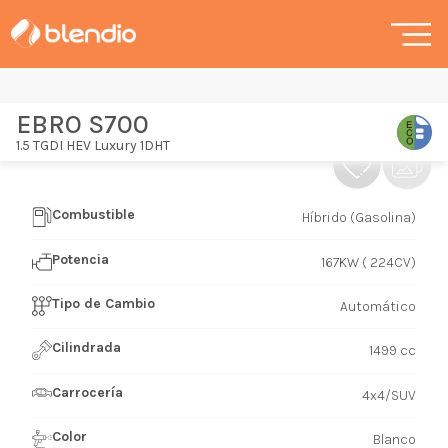
EBRO S700
1.5 TGDI HEV Luxury 1DHT
Combustible
Híbrido (Gasolina)
Potencia
167KW ( 224CV)
Tipo de Cambio
Automático
Cilindrada
1499 cc
Carrocería
4x4/SUV
Color
Blanco