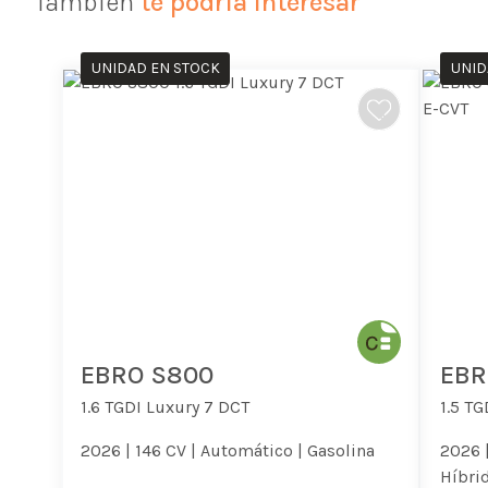
También
te podría interesar
UNIDAD EN STOCK
UNID
EBRO S800
EBR
1.6 TGDI Luxury 7 DCT
1.5 T
2026 |
146 CV |
Automático |
Gasolina
2026 
Híbri