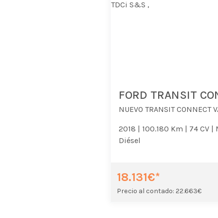
FORD TRANSIT CO
2018 |
100.180 Km |
74 CV |
Diésel
18.131€*
Precio al contado: 22.663€