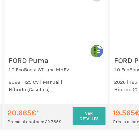
FORD Puma
FORD 
1.0 EcoBoost ST-Line MHEV
1.0 EcoBoo
2026 |
125 CV |
Manual |
2026 |
125 
Híbrido (Gasolina)
Híbrido (G
20.665€*
19.565
VER
DETALLES
Precio al contado: 23.765€
Precio al co