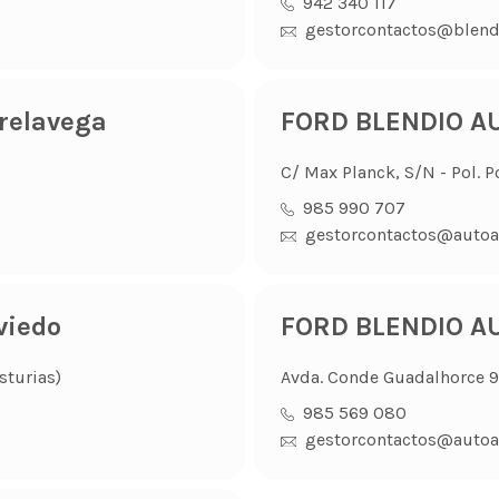
942 340 117
gestorcontactos@blend
relavega
FORD BLENDIO AU
C/ Max Planck, S/N - Pol. P
985 990 707
gestorcontactos@autoa
viedo
FORD BLENDIO AU
sturias)
Avda. Conde Guadalhorce 99
985 569 080
gestorcontactos@autoa