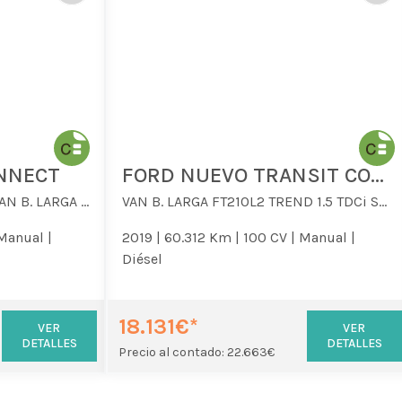
NNECT
FORD NUEVO TRANSIT CONNECT
NUEVO TRANSIT CONNECT VAN B. LARGA FT210L2 TREND 1.5 TDCi S&S ,
VAN B. LARGA FT210L2 TREND 1.5 TDCi S&S 73, E6.2
Manual |
2019 |
60.312 Km |
100 CV |
Manual |
Diésel
18.131€*
VER
VER
DETALLES
DETALLES
Precio al contado: 22.663€