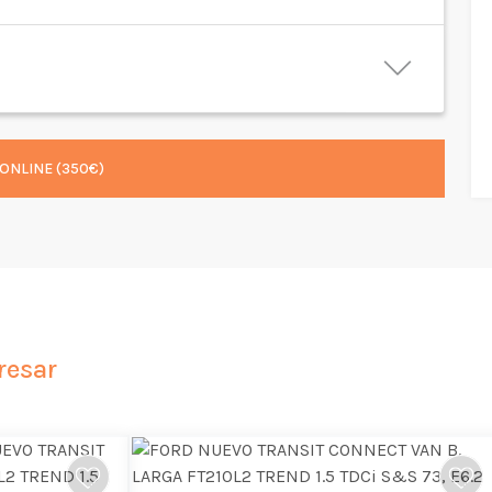
ONLINE (350€)
resar