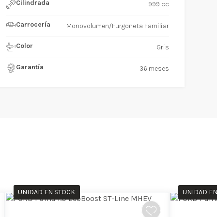
Cilindrada
999 cc
Carrocería
Monovolumen/Furgoneta Familiar
Color
Gris
Garantía
36 meses
UNIDAD EN STOCK
UNIDAD EN