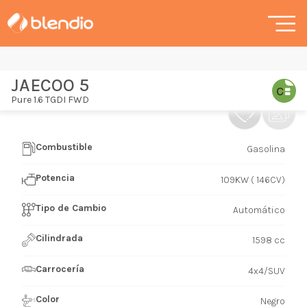
JAECOO 5
Pure 1.6 TGDI FWD
Combustible
Gasolina
Potencia
109KW ( 146CV)
Tipo de Cambio
Automático
Cilindrada
1598 cc
Carrocería
4x4/SUV
Color
Negro