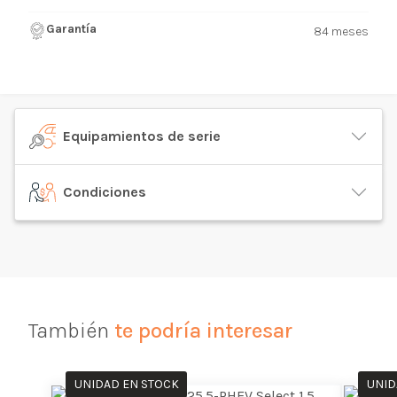
Garantía
84 meses
Equipamientos de serie
Condiciones
También
te podría interesar
UNIDAD EN STOCK
UNID