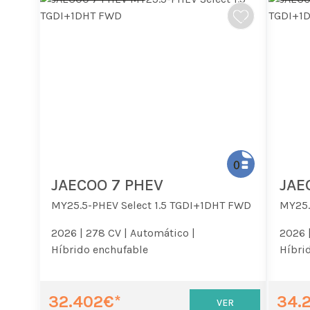
JAECOO 7 PHEV
JAE
MY25.5-PHEV Select 1.5 TGDI+1DHT FWD
MY25.
2026 |
278 CV |
Automático |
2026 
Híbrido enchufable
Híbri
32.402€*
34.
VER