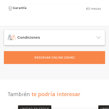
Garantía
60 meses
Condiciones
RESERVAR ONLINE (350€)
También
te podría interesar
UNIDAD EN STOCK
UNID