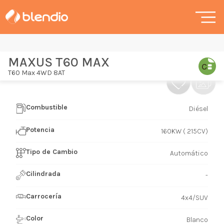
MAXUS T60 MAX
T60 Max 4WD 8AT
Combustible
Diésel
Potencia
160KW ( 215CV)
Tipo de Cambio
Automático
Cilindrada
-
Carrocería
4x4/SUV
Color
Blanco