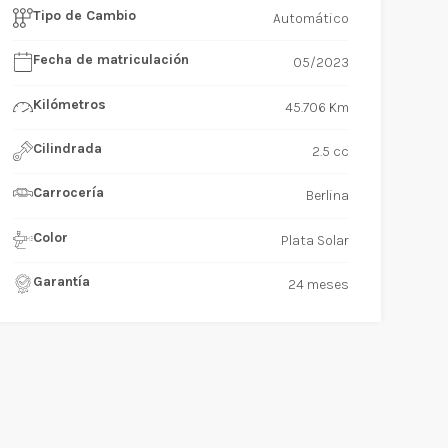
Tipo de Cambio
Automático
Fecha de matriculación
05/2023
Kilómetros
45.706 Km
Cilindrada
2.5 cc
Carrocería
Berlina
Color
Plata Solar
Garantía
24 meses