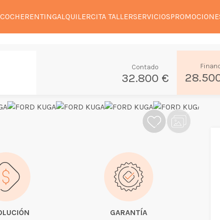
 COCHE
RENTING
ALQUILER
CITA TALLER
SERVICIOS
PROMOCIONE
Finan
Contado
28.50
32.800 €
OLUCIÓN
GARANTÍA