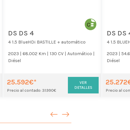
DS DS 4
DS DS 
4 1.5 BlueHDi BASTILLE + automático
4 1.5 BLUE
2023 |
68.002 Km |
130 CV |
Automático |
2023 |
54.
Diésel
Diésel
25.592€*
25.272
VER
DETALLES
Precio al contado: 31.990€
Precio al co