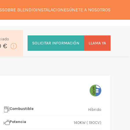
S
SOBRE BLENDIO
INSTALACIONES
ÚNETE A NOSOTROS
ciado
SOLICITAR INFORMACIÓN
LLAMA YA
0 €
Combustible
Híbrido
Potencia
140KW ( 190CV)