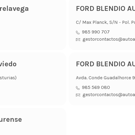
relavega
FORD BLENDIO AU
C/ Max Planck, S/N - Pol. P
985 990 707
gestorcontactos@autoa
viedo
FORD BLENDIO AU
sturias)
Avda. Conde Guadalhorce 99
985 569 080
gestorcontactos@autoa
urense