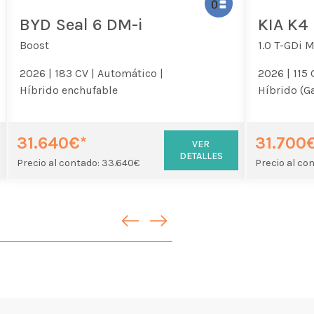
BYD Seal 6 DM-i
KIA K4
Boost
1.0 T-GDi 
2026 |
183 CV |
Automático |
2026 |
115 
Híbrido enchufable
Híbrido (G
31.640€*
31.700
VER
DETALLES
Precio al contado: 33.640€
Precio al co