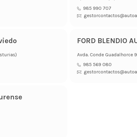
985 990 707
gestorcontactos@autoa
viedo
FORD BLENDIO AU
sturias)
Avda. Conde Guadalhorce 99
985 569 080
gestorcontactos@autoa
urense