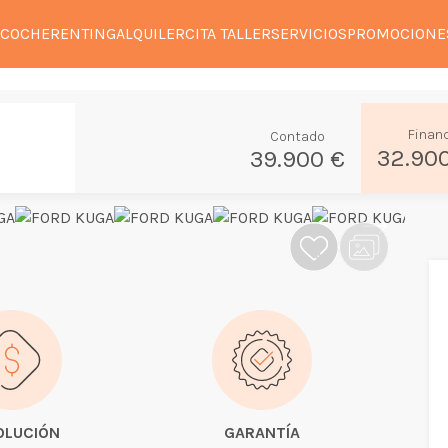
 COCHE
RENTING
ALQUILER
CITA TALLER
SERVICIOS
PROMOCIONE
Finan
Contado
32.90
39.900 €
OLUCIÓN
GARANTÍA