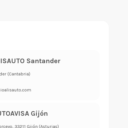
LISAUTO Santander
der (Cantabria)
ioalisauto.com
TOAVISA Gijón
orceyo, 33211 Gijón (Asturias)