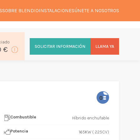
S
SOBRE BLENDIO
INSTALACIONES
ÚNETE A NOSOTROS
ciado
SOLICITAR INFORMACIÓN
LLAMA YA
0 €
Combustible
Híbrido enchufable
Potencia
165KW ( 225CV)