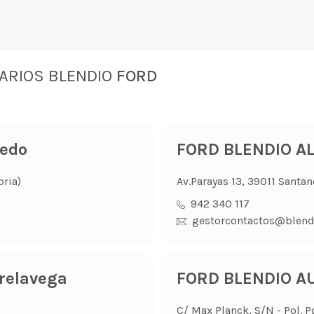
ARIOS BLENDIO
FORD
redo
FORD BLENDIO A
bria)
Av.Parayas 13, 39011 Santan
942 340 117
gestorcontactos@blend
relavega
FORD BLENDIO AU
C/ Max Planck, S/N - Pol. P