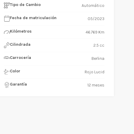
Tipo de Cambio
Automático
Fecha de matriculación
05/2023
Kilómetros
46.769 Km
Cilindrada
2.5 cc
Carrocería
Berlina
Color
Rojo Lucid
Garantía
12 meses