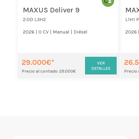
MAXUS Deliver 9
MAX
2.0D L3H2
L1H1 
2026 |
0 CV |
Manual |
Diésel
2026 
29.000€*
26.
VER
DETALLES
Precio al contado: 29.000€
Precio 