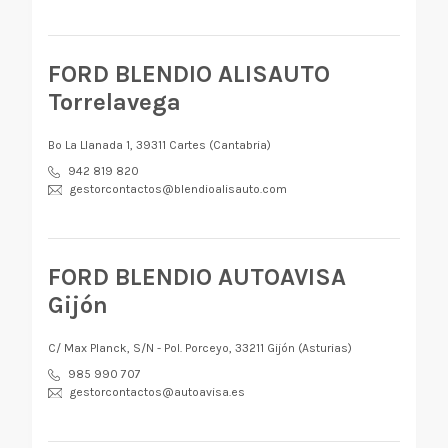
FORD BLENDIO ALISAUTO
Torrelavega
Bº La Llanada 1, 39311 Cartes (Cantabria)
942 819 820
gestorcontactos@blendioalisauto.com
FORD BLENDIO AUTOAVISA
Gijón
C/ Max Planck, S/N - Pol. Porceyo, 33211 Gijón (Asturias)
985 990 707
gestorcontactos@autoavisa.es