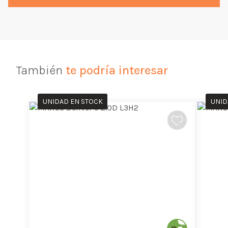
También
te podría interesar
UNIDAD EN STOCK
UNID