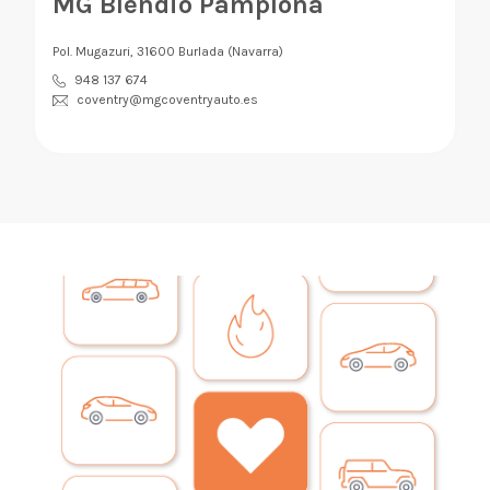
MG Blendio Pamplona
Pol. Mugazuri, 31600 Burlada (Navarra)
948 137 674
coventry@mgcoventryauto.es