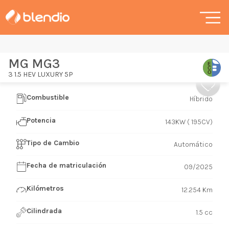
MG MG3
3 1.5 HEV LUXURY 5P
Combustible
Híbrido
Potencia
143KW ( 195CV)
Tipo de Cambio
Automático
Fecha de matriculación
09/2025
Kilómetros
12.254 Km
Cilindrada
1.5 cc