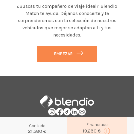
¿Buscas tu compañero de viaje ideal? Blendio
Match te ayuda. Déjanos conocerte y te
sorprenderemos con la selección de nuestros
vehículos que mejor se adaptan a ti y tus
necesidades.
EMPEZAR
Financiado
Contado
2026|
WLTP
|
NEDC
-
Política de privacidad
-
Política de cookies
19.280 €
21.580 €
-
Condiciones legales de uso
-
Aviso Legal
-
Condiciones generales