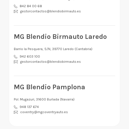
842 84 00 68
gestorcontactos@blendiobirmauto.es
MG Blendio Birmauto Laredo
Barrio la Pesquera, S/N, 39770 Laredo (Cantabria)
942 603 100
gestorcontactos@blendiobirmauto.es
MG Blendio Pamplona
Pol. Mugazuri, 31600 Burlada (Navarra)
948 137 674
coventry@mgcoventryauto.es