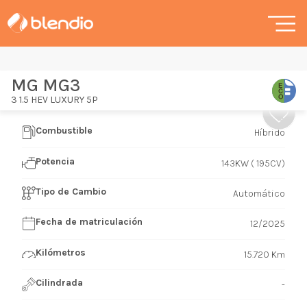
MG MG3
3 1.5 HEV LUXURY 5P
Combustible
Híbrido
Potencia
143KW ( 195CV)
Tipo de Cambio
Automático
Fecha de matriculación
12/2025
Kilómetros
15.720 Km
Cilindrada
-