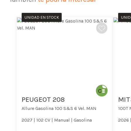
UNIDAD EN STOCK
UNID
PEUGEOT 208
MIT
Allure Gasolina 100 S&S 6 Vel. MAN
100T 
2027 |
102 CV |
Manual |
Gasolina
2026 