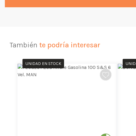
También
te podría interesar
UNIDAD EN STOCK
UNID