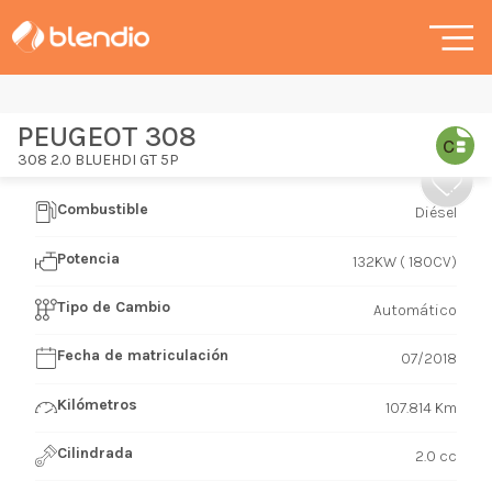
PEUGEOT 308
308 2.0 BLUEHDI GT 5P
Combustible
Diésel
Potencia
132KW ( 180CV)
Tipo de Cambio
Automático
Fecha de matriculación
07/2018
Kilómetros
107.814 Km
Cilindrada
2.0 cc