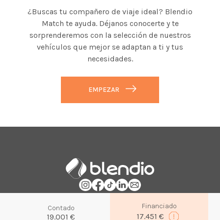
¿Buscas tu compañero de viaje ideal? Blendio
Match te ayuda. Déjanos conocerte y te
sorprenderemos con la selección de nuestros
vehículos que mejor se adaptan a ti y tus
necesidades.
EMPEZAR
Financiado
Contado
2026|
WLTP
|
NEDC
-
Política de privacidad
-
Política de cookies
17.451 €
19.001 €