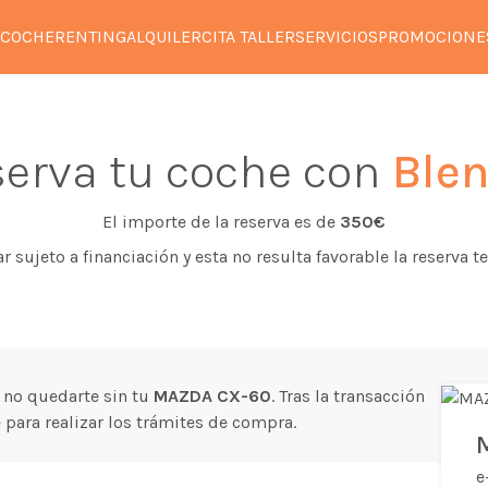
 COCHE
RENTING
ALQUILER
CITA TALLER
SERVICIOS
PROMOCIONE
erva tu coche con
Blen
El importe de la reserva es de
350€
tar sujeto a financiación y esta no resulta favorable la reserva
 no quedarte sin tu
MAZDA CX-60
. Tras la transacción
para realizar los trámites de compra.
e