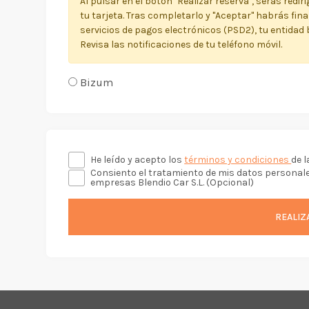
Al pulsar en el botón "Realizar reserva", serás redi
tu tarjeta. Tras completarlo y "Aceptar" habrás fin
servicios de pagos electrónicos (PSD2), tu entidad 
Revisa las notificaciones de tu teléfono móvil.
Bizum
He leído y acepto los
términos y condiciones
de l
Consiento el tratamiento de mis datos personale
empresas Blendio Car S.L. (Opcional)
REALIZ