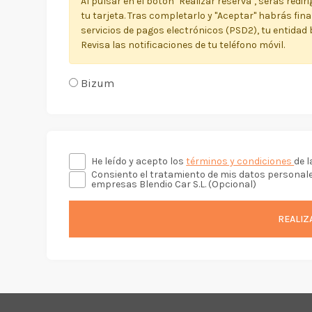
Al pulsar en el botón "Realizar reserva", serás redi
tu tarjeta. Tras completarlo y "Aceptar" habrás fin
servicios de pagos electrónicos (PSD2), tu entidad 
Revisa las notificaciones de tu teléfono móvil.
Bizum
He leído y acepto los
términos y condiciones
de l
Consiento el tratamiento de mis datos personale
empresas Blendio Car S.L. (Opcional)
REALIZ