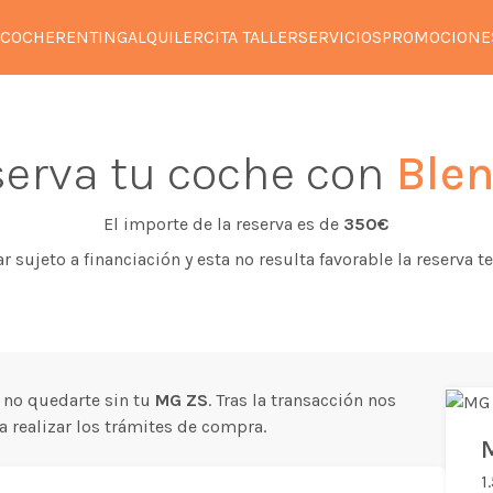
 COCHE
RENTING
ALQUILER
CITA TALLER
SERVICIOS
PROMOCIONE
erva tu coche con
Blen
El importe de la reserva es de
350€
tar sujeto a financiación y esta no resulta favorable la reserva
 no quedarte sin tu
MG ZS
. Tras la transacción nos
 realizar los trámites de compra.
1