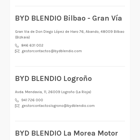
BYD BLENDIO Bilbao - Gran Vía
Gran Via de Don Diego López de Haro 76, Abando, 48009 Bilbao
(Bizkaia)
846 631 002
gestorcontactos@bydblendio.com
BYD BLENDIO Logroño
Avda. Mendavia, 11, 26009 Logroño (La Rioja)
941 726 000
gestorcontactoslogrono@bydblendio.com
BYD BLENDIO La Morea Motor