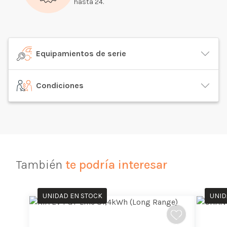
hasta 24.
Equipamientos de serie
Condiciones
También
te podría interesar
UNIDAD EN STOCK
UNID