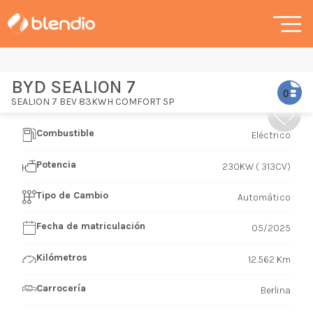
BYD SEALION 7
SEALION 7 BEV 83KWH COMFORT 5P
Combustible
Eléctrico
Potencia
230KW ( 313CV)
Tipo de Cambio
Automático
Fecha de matriculación
05/2025
Kilómetros
12.562 Km
Carrocería
Berlina