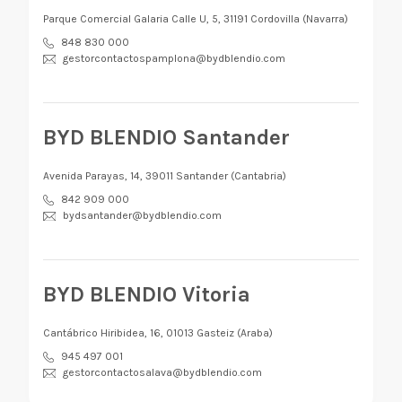
Parque Comercial Galaria Calle U, 5, 31191 Cordovilla (Navarra)
848 830 000
gestorcontactospamplona@bydblendio.com
BYD BLENDIO Santander
Avenida Parayas, 14, 39011 Santander (Cantabria)
842 909 000
bydsantander@bydblendio.com
BYD BLENDIO Vitoria
Cantábrico Hiribidea, 16, 01013 Gasteiz (Araba)
945 497 001
gestorcontactosalava@bydblendio.com