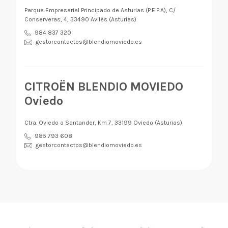
Parque Empresarial Principado de Asturias (P.E.P.A), C/
Conserveras, 4, 33490 Avilés (Asturias)
984 837 320
gestorcontactos@blendiomoviedo.es
CITROËN BLENDIO MOVIEDO
Oviedo
Ctra. Oviedo a Santander, Km 7, 33199 Oviedo (Asturias)
985 793 608
gestorcontactos@blendiomoviedo.es