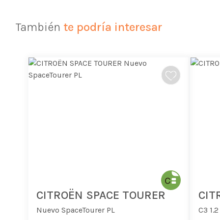
También
te podría interesar
CITROËN SPACE TOURER
CIT
Nuevo SpaceTourer PL
C3 1.