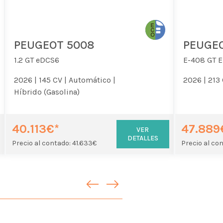
PEUGEOT 5008
PEUGEO
1.2 GT eDCS6
E-408 GT El
2026 |
145 CV |
Automático |
2026 |
213 
Híbrido (Gasolina)
40.113€*
47.889
VER
DETALLES
Precio al contado: 41.633€
Precio al co