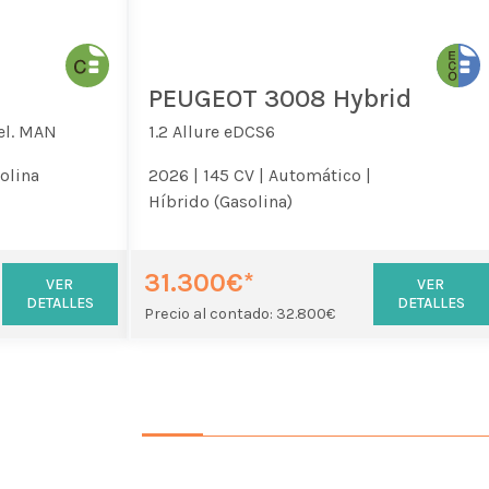
PEUGEOT 3008 Hybrid
el. MAN
1.2 Allure eDCS6
olina
2026 |
145 CV |
Automático |
Híbrido (Gasolina)
31.300€*
VER
VER
DETALLES
DETALLES
Precio al contado: 32.800€