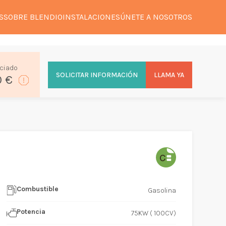
S
SOBRE BLENDIO
INSTALACIONES
ÚNETE A NOSOTROS
ciado
SOLICITAR INFORMACIÓN
LLAMA YA
0 €
Combustible
Gasolina
Potencia
75KW ( 100CV)