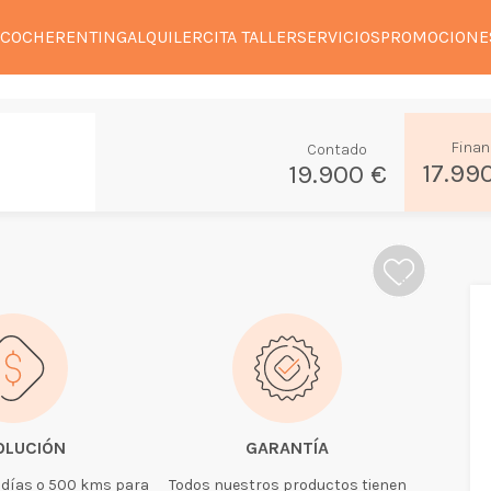
 COCHE
RENTING
ALQUILER
CITA TALLER
SERVICIOS
PROMOCIONE
Finan
Contado
17.99
19.900 €
OLUCIÓN
GARANTÍA
 días o 500 kms para
Todos nuestros productos tienen