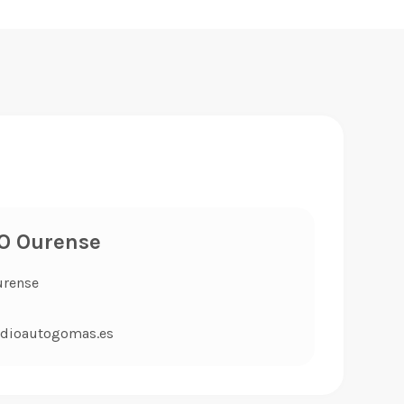
O Ourense
urense
dioautogomas.es